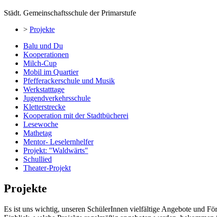
Städt. Gemeinschaftsschule der Primarstufe
>
Projekte
Balu und Du
Kooperationen
Milch-Cup
Mobil im Quartier
Pfefferackerschule und Musik
Werkstatttage
Jugendverkehrsschule
Kletterstrecke
Kooperation mit der Stadtbücherei
Lesewoche
Mathetag
Mentor- Leselernhelfer
Projekt: "Waldwärts"
Schullied
Theater-Projekt
Projekte
Es ist uns wichtig, unseren SchülerInnen vielfältige Angebote und F