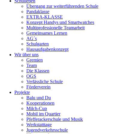
Schulleben
Übergang zur weiterführenden Schule
Pandaklasse
EXTRA-KLASSE
Konzept Handys und Smartwatches
Multiprofessionelle Teamarbeit
Gemeinsames Lernen
AG´s
Schulgarten
Hausaufgabenkonzept
Wir über uns
Gremien
Team
Die Klassen
OGS
Verlässliche Schule
Förderverein
Projekte
Balu und Du
Kooperationen
Milch-Cup
Mobil im Quartier
Pfefferackerschule und Musik
Werkstatttage
Jugendverkehrsschule